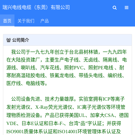
瑞兴电线电缆（东莞）有限公司
首页
关于我们
产品
公司简介
我公司于一九七九年创立于台北县树林镇，一九九四年
在大陆投资建厂，主要生产电子线、无卤线、隔离线、电
源线、喇叭线、汽车花线、照射PVC、照射PE电线 、耐
寒耐高温硅胶电线、铁氟龙电线、带插头电线、编织线、
医疗线、电脑线等。
公司设备先进、技术力量雄厚。实验室拥有ICP等离子
发射光谱仪、X-Ray荧光光谱仪、IC离子光谱仪等环境管
理物质检测设备。产品已获得美国UL、加拿大CSA、德国
VDE、日本
E认证和日本-F-、台湾“品”字认証；并获得
ISO9001质量体系认証和ISO14001环境管理体系认证及