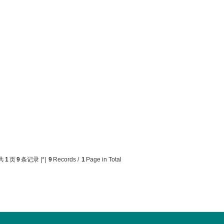
共
1
页
9
条记录 |*|
9
Records /
1
Page in Total