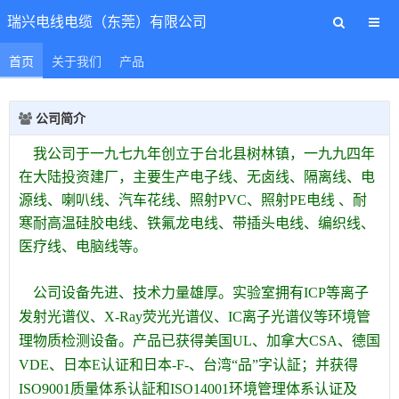
瑞兴电线电缆（东莞）有限公司
首页
关于我们
产品
公司简介
我公司于一九七九年创立于台北县树林镇，一九九四年
在大陆投资建厂，主要生产电子线、无卤线、隔离线、电
源线、喇叭线、汽车花线、照射PVC、照射PE电线 、耐
寒耐高温硅胶电线、铁氟龙电线、带插头电线、编织线、
医疗线、电脑线等。
公司设备先进、技术力量雄厚。实验室拥有ICP等离子
发射光谱仪、X-Ray荧光光谱仪、IC离子光谱仪等环境管
理物质检测设备。产品已获得美国UL、加拿大CSA、德国
VDE、日本
E认证和日本-F-、台湾“品”字认証；并获得
ISO9001质量体系认証和ISO14001环境管理体系认证及