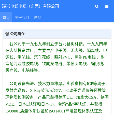
瑞兴电线电缆（东莞）有限公司
首页
关于我们
产品
公司简介
我公司于一九七九年创立于台北县树林镇，一九九四年
在大陆投资建厂，主要生产电子线、无卤线、隔离线、电
源线、喇叭线、汽车花线、照射PVC、照射PE电线 、耐
寒耐高温硅胶电线、铁氟龙电线、带插头电线、编织线、
医疗线、电脑线等。
公司设备先进、技术力量雄厚。实验室拥有ICP等离子
发射光谱仪、X-Ray荧光光谱仪、IC离子光谱仪等环境管
理物质检测设备。产品已获得美国UL、加拿大CSA、德国
VDE、日本
E认证和日本-F-、台湾“品”字认証；并获得
ISO9001质量体系认証和ISO14001环境管理体系认证及