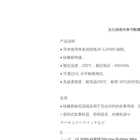
产品说明
● 导体使用单条或绞线26-12AWG 銅线。
● 硅橡胶绝缘。
● 额定温度：200℃，额定电压：600Volts
● 可通过UL 水平耐燃测试。
● 具超柔韧度﹐耐高温200℃﹐耐寒-30℃的环
应用
● 硅橡胶耐高温线应用于完全封闭的炊事用具﹐
○ 密闭式炊事机器、照明器具、内燃机器や
マーキュリースイッチなど。
上一篇：
UL3099 硅胶线Silicone Rubber Wire