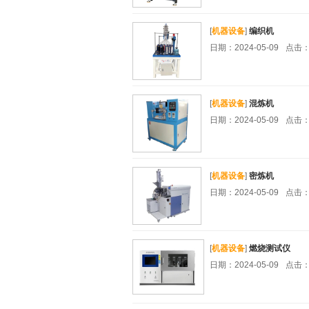
[
机器设备
]
编织机
日期：
2024-05-09
点击
[
机器设备
]
混炼机
日期：
2024-05-09
点击
[
机器设备
]
密炼机
日期：
2024-05-09
点击
[
机器设备
]
燃烧测试仪
日期：
2024-05-09
点击