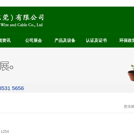
闻资讯
公司展会
产品及设备
认证及证书
环保政
531 5656
您当
：
1254