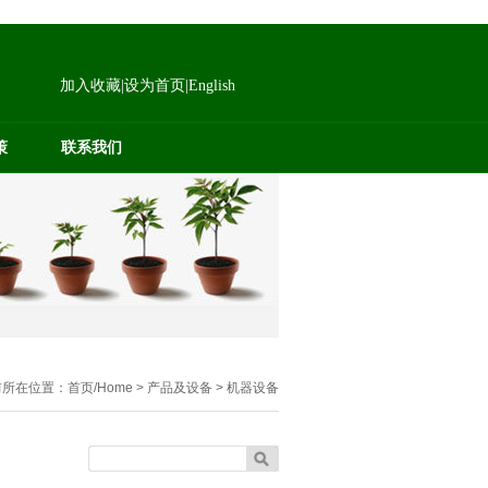
加入收藏
|
设为首页
|
English
策
联系我们
前所在位置：
首页/Home
> 产品及设备 > 机器设备