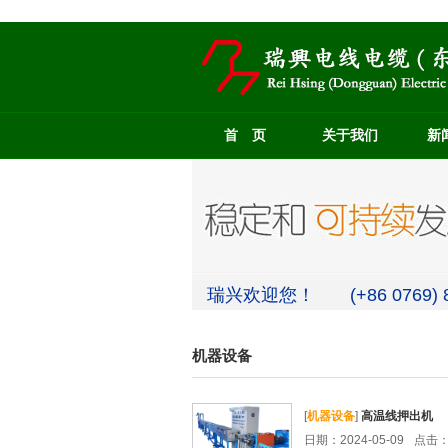
首 页
关于我们
新
瑞兴欢迎您！ (+86 0769) 8
机器设备
[
机器设备
]
高温线押出机
日期：
2024-05-09
点击