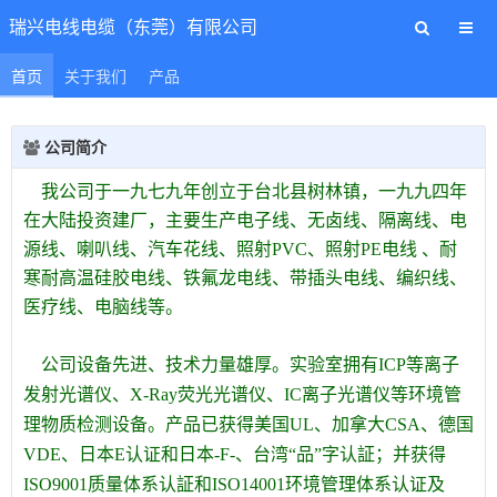
瑞兴电线电缆（东莞）有限公司
首页
关于我们
产品
公司简介
我公司于一九七九年创立于台北县树林镇，一九九四年
在大陆投资建厂，主要生产电子线、无卤线、隔离线、电
源线、喇叭线、汽车花线、照射PVC、照射PE电线 、耐
寒耐高温硅胶电线、铁氟龙电线、带插头电线、编织线、
医疗线、电脑线等。
公司设备先进、技术力量雄厚。实验室拥有ICP等离子
发射光谱仪、X-Ray荧光光谱仪、IC离子光谱仪等环境管
理物质检测设备。产品已获得美国UL、加拿大CSA、德国
VDE、日本
E认证和日本-F-、台湾“品”字认証；并获得
ISO9001质量体系认証和ISO14001环境管理体系认证及